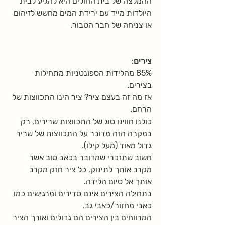
ההמלצה של בית החולים היא להגיע לבית 
היולדות מייד עם ירידת המים מחשש לזיהום 
או צניחה של חבר הטבור.
צירים
:
85% מהלידות הספונטניות מתחילות 
בצירים.
אז מה זה בעצם ציר? ציר הינו התכווצות של 
הרחם.
כולנו חווינו סוג של התכווצות שרירים, רק 
במקרה הזה מדובר על התכווצות של שריר 
גדול מאוד (מעל קילו).
חשוב שתזכרי שמדובר בכאב טוב אשר 
מקרב אותך לתינוק, כל ציר חזק מקרב 
אותך אל סיום הלידה.
בתחילה הצירים אינם סדירים ומרגישים כמו 
כאבי מחזור/כאבי גב.
המרווחים בין הצירים הם גדולים ואורך הציר 