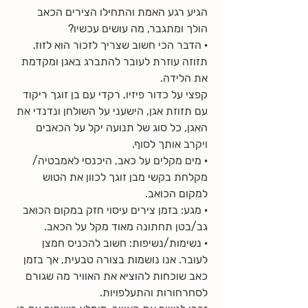
הגיע רגע האמת והתחילו הצירים הכאב 
הולך ומתגבר, מה עושים עכשיו?
· הדבר הכי חשוב שצריך לזכור הוא לזוז. 
תזוזה עוזרת לעובר להתברג באגן ומקדמת 
את הלידה. 
קפצי על כדור פיזיו, רקדי עם בן זוגך ריקוד 
עם תזוזת אגן, הישעני על השולחן ונדנדי את 
האגן, כל סוג של תנועה יקל על הכאבים 
ויקרב אותך לסוף.
· מים מקלים על כאב, היכנסי לאמבטיה/ 
מקלחת בקשי מבן זוגך לכוון את הטוש 
למקום הכואב.
· מגע: בזמן צירים עיסוי חזק במקום הכואב 
גב/בטן תחתונה מאוד מקל על הכאב.
· נשימות/נשיפות: חשוב להכניס חמצן 
לעובר. אנו נושמות בצורה טבעית, אך בזמן 
כאב שוכחות להוציא את האוויר מה שגורם 
לסחרחורות והתעלפויות. 