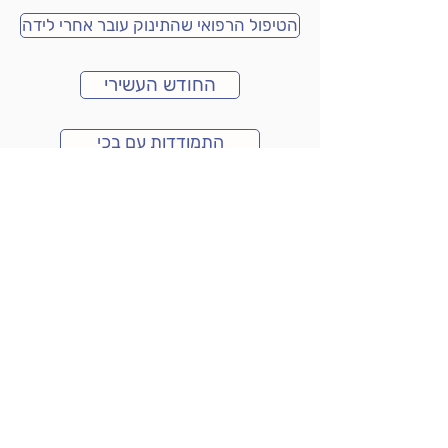
הטיפול הרפואי שהתינוק עובר אחרי לידה
החודש העשירי
התמודדות עם בכי
הלילה הראשון בבית
משכב לידה תופעות רגשיות אפשריות
טיפול בגזים
שימוש במנשא
עיטוף