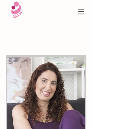
About
me