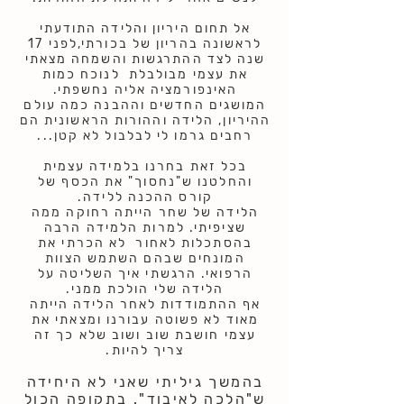
אל תחום היריון והלידה התודעתי
לראשונה בהריון של בכורתי,לפני 17
שנה לצד ההתרגשות והשמחה מצאתי
את עצמי מבולבלת לנוכח כמות
האינפורמציה אליה נחשפתי.
המושגים החדשים וההבנה כמה עולם
ההיריון, הלידה וההורות הראשונית הם
רחבים גרמו לי לבלבול לא קטן...
בכל זאת בחרנו בלמידה עצמית
והחלטנו ש"נחסוך" את הכסף של
קורס ההכנה ללידה.
הלידה של שחר הייתה רחוקה ממה
שציפיתי. למרות הלמידה הרבה
בהסתכלות לאחור לא הכרתי את
המונחים שבהם השתמש הצוות
הרפואי. הרגשתי איך השליטה על
הלידה שלי הולכת ממני.
אף ההתמודדות לאחר הלידה הייתה
מאוד לא פשוטה עבורנו ומצאתי את
עצמי חושבת שוב ושוב שלא כך זה
צריך להיות.
בהמשך גיליתי שאני לא היחידה
ש"הלכה לאיבוד". בתקופה הכול