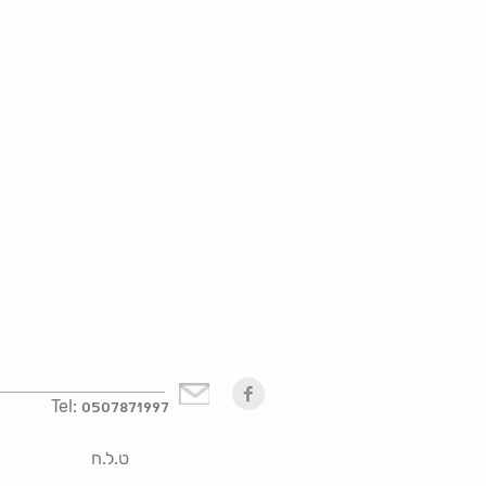
Tel:
0507871997
ט.ל.ח