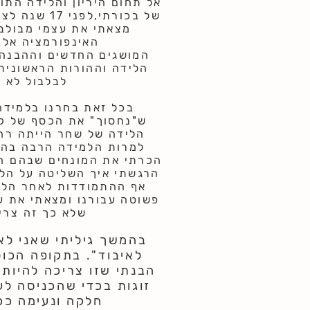
אל תחום היריון והלידה התו
של בכורתי,לפ
מצאתי את עצמי מבולב
האינפורמציה אלי
המושגים החדשים וההבנה כ
הלידה וההורות הראשונית 
לבלבול לא ק
בכל זאת בחרנו בלמידה
ש"נחסוך" את הכסף של ק
הלידה של שחר הייתה רחו
למרות הלמידה הרבה בה
הכרתי את המונחים שבהם ה
הרגשתי איך השליטה על הלי
אף ההתמודדות לאחר הלי
פשוטה עבורנו ומצאתי את ע
שלא כך זה צריך
בהמשך גיליתי שאני לא
לאיבוד". בתקופה הכול
הבנתי שזו צריכה להיות 
זוגות בכדי שהכניסה לע
חלקה ונעימה ככ