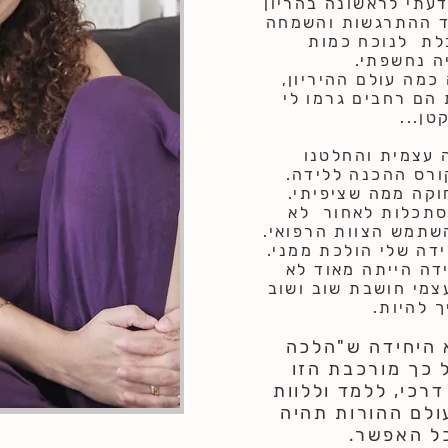
דעתי לראשונה בהריון
ני 17 שנה לצד ההתרגשות והשמחה
לת לנוכח כמות
ה נחשפתי.
מה עולם ההיריון,
הם רחבים גרמו לי
טן...
 עצמית והחלטנו
ורס ההכנה ללידה.
קה ממה שציפיתי.
סתכלות לאחור לא
שתמש הצוות הרפואי.
דה שלי הולכת ממני.
דה הייתה מאוד לא
צמי חושבת שוב ושוב
 להיות.
 היחידה ש"הלכה
 כך מורכבת הזו
דרכי, ללמד וללוות
ולם ההורות תהיה
ל האפשר.